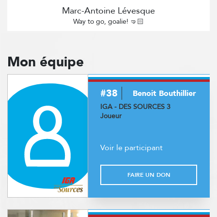
Marc-Antoine Lévesque
Way to go, goalie! 🤜🏻
Mon équipe
#38
Benoit Bouthillier
IGA - DES SOURCES 3
Joueur
Voir le participant
FAIRE UN DON