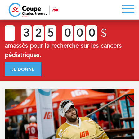
3
2
5
0
0
0
$
amassés pour la recherche sur les cancers
pédiatriques.
JE DONNE