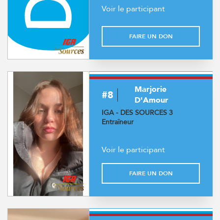
Voir le participant
FAIRE UN DON
Marjorie
#8
D'Amour
IGA - DES SOURCES 3
Entraîneur
Voir le participant
FAIRE UN DON