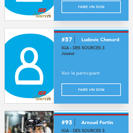
FAIRE UN DON
#57
Ludovic Chenard
IGA - DES SOURCES 3
Joueur
Voir le participant
FAIRE UN DON
#93
Arnaud Fortin
IGA - DES SOURCES 3