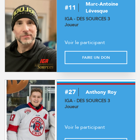
Marc-Antoine
#11
Lévesque
IGA - DES SOURCES 3
Joueur
Voir le participant
FAIRE UN DON
#27
Anthony Roy
IGA - DES SOURCES 3
Joueur
Voir le participant