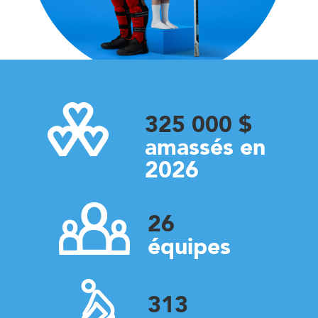
325 000 $
amassés en
2026
26
équipes
313