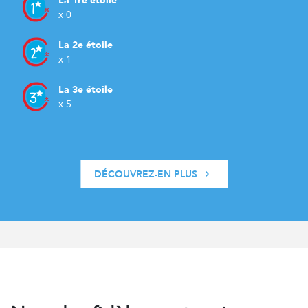
La 1re étoile
x 0
La 2e étoile
x 1
La 3e étoile
x 5
DÉCOUVREZ-EN PLUS