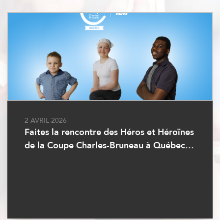
2 AVRIL 2026
23 MAI 2026
Faites la rencontre des Héros et Héroïnes
325 000$ nets amassés lors de la Coupe
de la Coupe Charles-Bruneau à Québec
Charles-Bruneau à Québec présentée par
2026
IGA