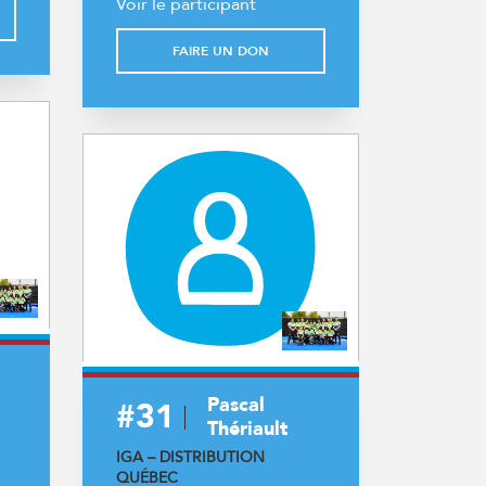
Voir le participant
FAIRE UN DON
Pascal
#31
Thériault
IGA – DISTRIBUTION
QUÉBEC