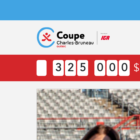
3
2
5
0
0
0
$