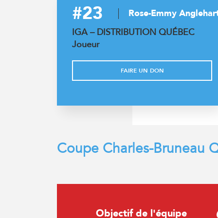
#23
Rose-Emmy Anglehar
IGA – DISTRIBUTION QUÉBEC
Joueur
FAIRE UN DON
Coupe Charles-Bruneau Q
Objectif de l'équipe