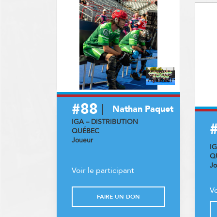
#88
Nathan Paquet
IGA – DISTRIBUTION
QUÉBEC
Joueur
I
Q
Jo
Voir le participant
Vo
FAIRE UN DON