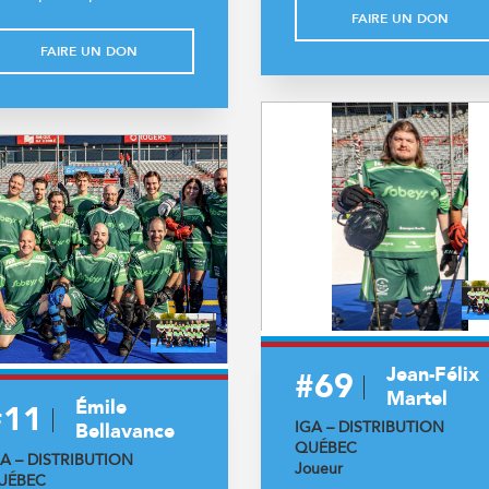
FAIRE UN DON
FAIRE UN DON
Jean-Félix
#69
Martel
Émile
#11
IGA – DISTRIBUTION
Bellavance
QUÉBEC
GA – DISTRIBUTION
Joueur
UÉBEC