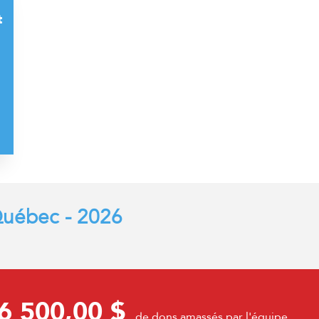
t
uébec - 2026
6 500,00 $
de dons amassés par l'équipe