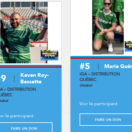
#5
Marie Gué
IGA – DISTRIBUTION
Keven Roy-
#9
QUÉBEC
Bessette
Joueur
GA – DISTRIBUTION
UÉBEC
ueur
Voir le participant
ir le participant
FAIRE UN DON
FAIRE UN DON