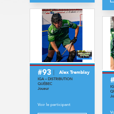
#93
Alex Tremblay
IGA – DISTRIBUTION
QUÉBEC
I
Joueur
Q
Jo
Voir le participant
Vo