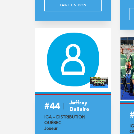
FAIRE UN DON
Jeffrey
#44
Dallaire
IGA – DISTRIBUTION
QUÉBEC
I
Joueur
Q