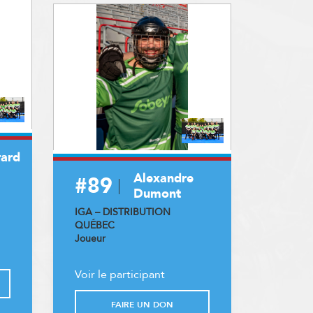
rard
Alexandre
#89
Dumont
IGA – DISTRIBUTION
QUÉBEC
Joueur
Voir le participant
FAIRE UN DON