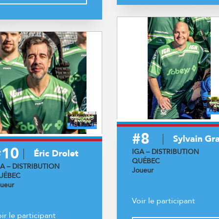
#8
Sylvain Gr
#10
IGA – DISTRIBUTION
Éric Drolet
QUÉBEC
GA – DISTRIBUTION
Joueur
UÉBEC
ueur
Voir le participant
ir le participant