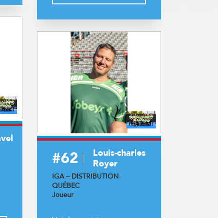
avel
Louis-charles
#62
Royer
IGA – DISTRIBUTION
QUÉBEC
Joueur