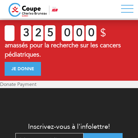
3
2
5
0
0
0
$
amassés pour la recherche sur les cancers
pédiatriques.
JE DONNE
Donate Payment
Inscrivez-vous à l'infolettre!