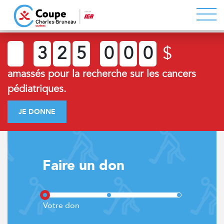
3
2
5
0
0
0
$
amassés pour la recherche sur les cancers
pédiatriques.
JE DONNE
Faire un don