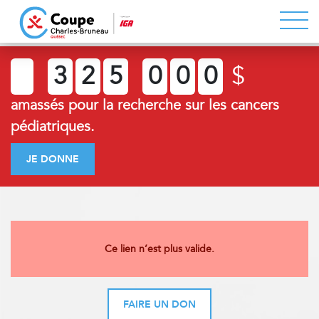
3
2
5
0
0
0
$
amassés pour la recherche sur les cancers
pédiatriques.
JE DONNE
Ce lien n’est plus valide.
FAIRE UN DON