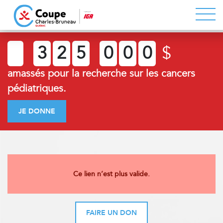
3
2
5
0
0
0
$
amassés pour la recherche sur les cancers
pédiatriques.
JE DONNE
Ce lien n’est plus valide.
FAIRE UN DON